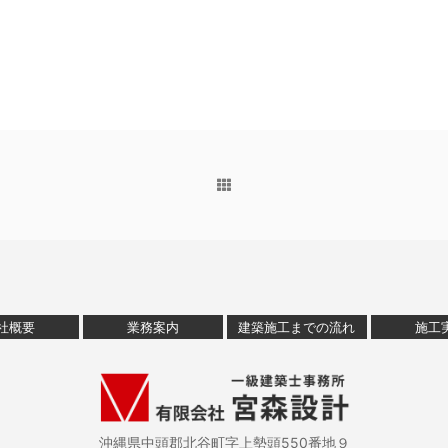
社概要
業務案内
建築施工までの流れ
施工
沖縄県中頭郡北谷町字上勢頭550番地９