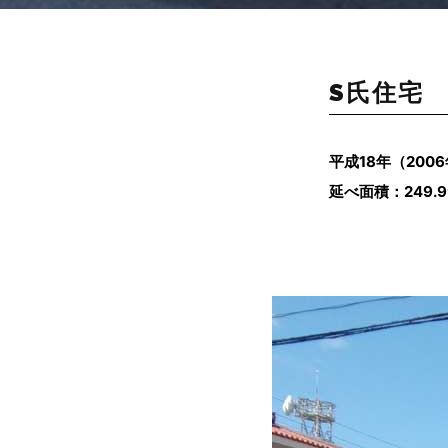
S氏住宅
平成18
年（200
延べ面積：249.