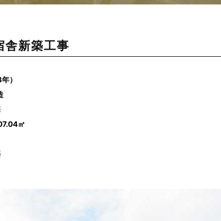
宿舎新築工事
3年）
造
宅
7.04㎡
築