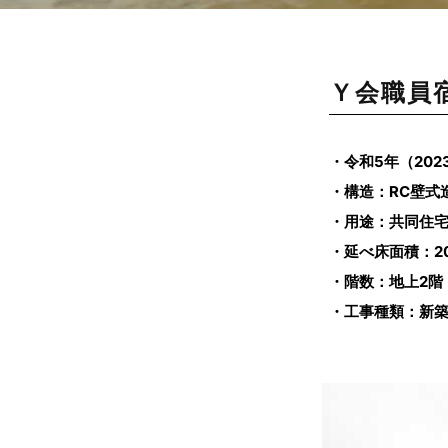
Ｙ会職員
・令和5年（202
・構造：RC壁式
・用途：共同住
・延べ床面積：20
・階数：地上2階
・工事種類：新