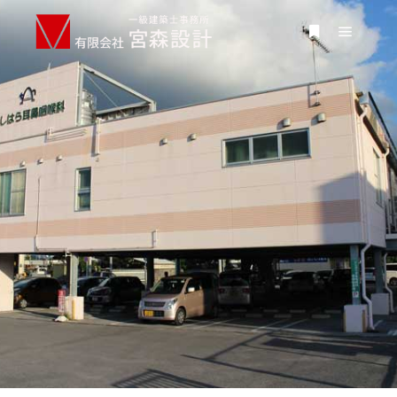
にしはら耳鼻咽喉科