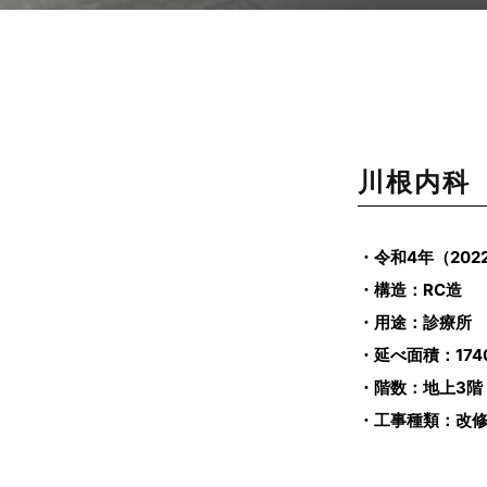
川根内科
・令和4年（202
・構造：RC造
・用途：診療所
・延べ面積：1740
・階数：地上3階
・工事種類：改