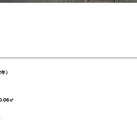
2
年）
.06㎡
修